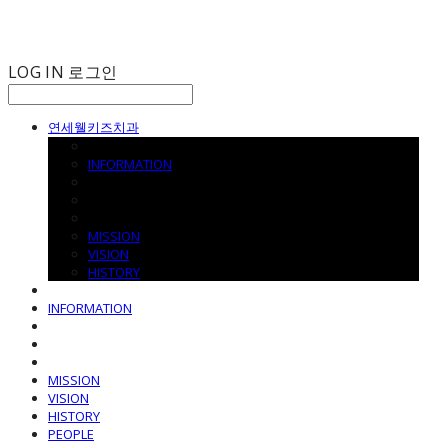
LOG IN
로그인
연세웰키즈치과
INFORMATION
MISSION
VISION
HISTORY
INFORMATION
MISSION
VISION
HISTORY
PEOPLE