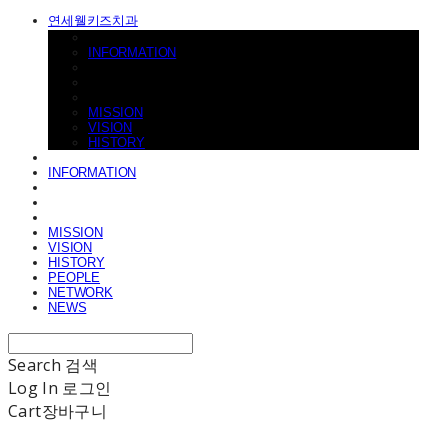
연세웰키즈치과
INFORMATION
MISSION
VISION
HISTORY
INFORMATION
MISSION
VISION
HISTORY
PEOPLE
NETWORK
NEWS
Search
검색
Log In
로그인
Cart
장바구니