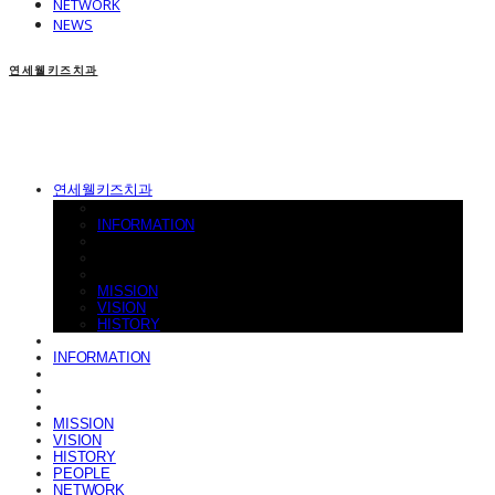
NETWORK
NEWS
연세웰키즈치과
연세웰키즈치과
INFORMATION
MISSION
VISION
HISTORY
INFORMATION
MISSION
VISION
HISTORY
PEOPLE
NETWORK